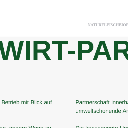
NATURFLEISCH
BIO
WIRT-PA
Betrieb mit Blick auf
Partnerschaft inner
umweltschonende Ar
nen, andere Wege zu
Die konsequente Umse