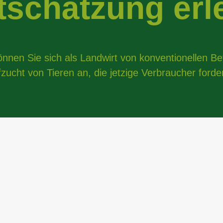
tschätzung erl
nen Sie sich als Landwirt von konventionellen Bet
zucht von Tieren an, die jetzige Verbraucher ford