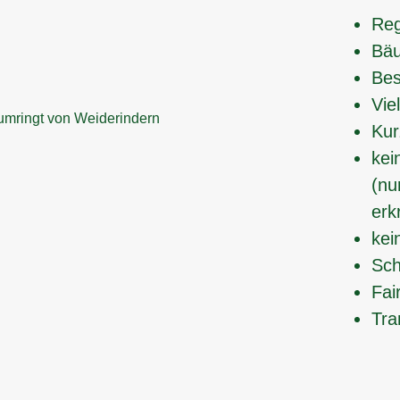
Reg
Bäu
Bes
Vie
Kur
kei
(nu
erk
kei
Sch
Fai
Tra